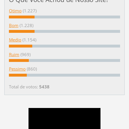
Otimo
(1.227)
Bom
(1.228)
Medio
(1.154)
Ruim
(969)
Pessimo
(860)
Total de votos:
5438