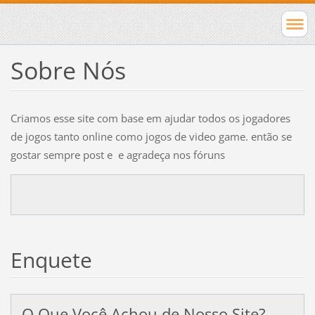
Sobre Nós
Criamos esse site com base em ajudar todos os jogadores
de jogos tanto online como jogos de video game. então se
gostar sempre post e e agradeça nos fóruns
Enquete
O Que Você Achou de Nosso Site?