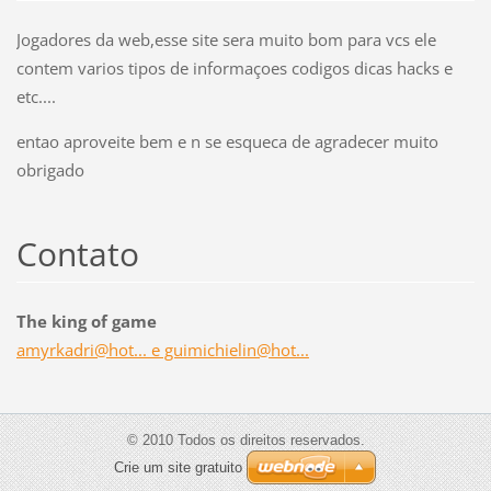
Jogadores da web,esse site sera muito bom para vcs ele
contem varios tipos de informaçoes codigos dicas hacks e
etc....
entao aproveite bem e n se esqueca de agradecer muito
obrigado
Contato
The king of game
amyrkadri@hot... e guimichielin@hot...
© 2010 Todos os direitos reservados.
Crie um site gratuito